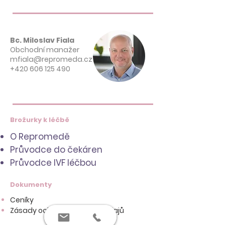
Bc. Miloslav Fiala
Obchodní manažer
mfiala@repromeda.cz
+420 606 125 490
Brožurky k léčbě
O Repromedě
Průvodce do čekáren
Průvodce IVF léčbou
Dokumenty
Ceníky
Zásady ochrany osobních údajů