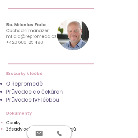
Bc. Miloslav Fiala
Obchodní manažer
mfiala@repromeda.cz
+420 606 125 490
Brožurky k léčbě
O Repromedě
Průvodce do čekáren
Průvodce IVF léčbou
Dokumenty
Ceníky
Zásady ochrany osobních údajů