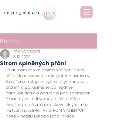
Příspěvek
michvyhlasova
8. 12. 2020
Strom splněných přání
Již druhým rokem plníme vánoční přání 
dětí z 
Masarykova onkologického ústavu v 
Brně
. Tento rok jsme vybrali čtyři kartičky s 
přáním a pokusíme se co nejdříve 
nakoupit dárky a doručit je pod stromeček. 
Pokud byste rádi vykouzlili těmto těžce 
zkoušeným dětem neopakovatelný úsměv 
na tváři, navštivte i Vy STROM SPLNĚNÝCH 
PŘÁNÍ v hotelu 
Barcelo
 Brno Palace
.