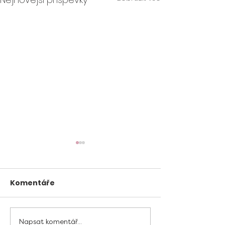
Komentáře
Napsat komentář...
Cystická fibróza,
VITALITY TEST