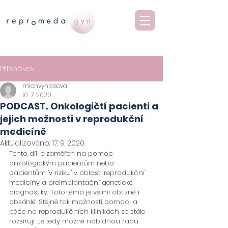
Příspěvek
michvyhlasova
10. 7. 2020
PODCAST. Onkologičtí pacienti a
jejich možnosti v reprodukční
medicíně
Aktualizováno:
17. 9. 2020
Tento díl je zaměřen na pomoc 
onkologickým pacientům nebo 
pacientům "v riziku" v oblasti reprodukční 
medicíny a preimplantační genetické 
diagnostiky. Toto téma je velmi obtížné i 
obsáhlé. Stejně tak možnosti pomoci a 
péče na reprodukčních klinikách se stále 
rozšiřují. Je tedy možné nabídnou řadu 