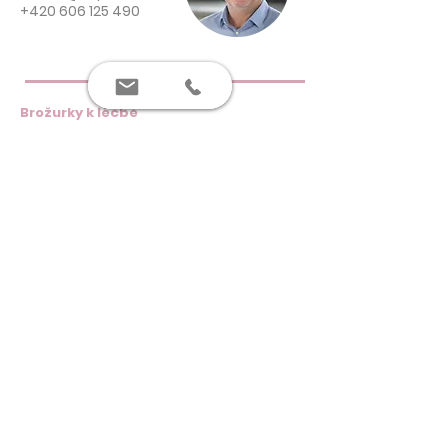
+420 606 125 490
Brožurky k léčbě
O Repromedě
Průvodce do čekáren
Průvodce IVF léčbou
Dokumenty
Ceníky
Zásady ochrany osobních údajů
PARTNERSKÉ WEBY
Repromeda.cz
Darovanivajicek.eu